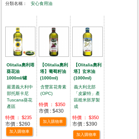
分類名稱：
安心食用油
Olitalia奧利塔
【Olitalia奧利
【Olitalia奧利
葵花油
塔】葡萄籽油
塔】玄米油
1000ml/罐
(1000ml)
(1000ml)
嚴選義大利中
含豐富花青素
義大利北部
部托斯卡尼
(OPC)
「皮蒙特」產
Tuscana葵花
區糙米胚芽製
特價 ： $350
產區
成
市價 : $430
特價 ： $235
特價 ： $350
加入購物車
市價 : $260
市價 : $390
加入購物車
加入購物車