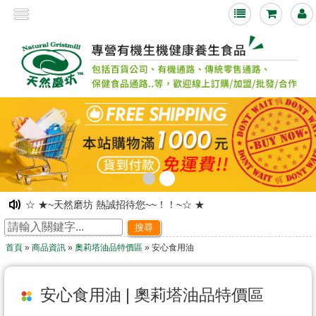
<
☆ ★~天然磨坊 熱誠招待您~~！！~☆ ★
☆ ★~網路旗艦店落成~ 歡迎舊雨新知光臨指教~☆ ★
搜尋
☆ ★~歡迎光臨~天然磨坊 ~☆ ★
首頁
»
商品資訊
»
奧莉塔油品特價區
» 安心食用油
凡購物皆可享有紅利積點!!下次購物時可折抵現金!
☆ ★~歡迎光臨本站~☆ ★
☆ ★~天然磨坊 百合杏仁茶促銷中~☆ ★
安心食用油 | 奧莉塔油品特價區