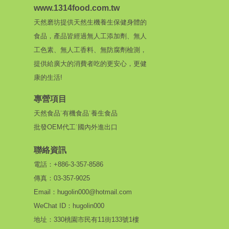
www.1314food.com.tw
天然磨坊提供天然生機養生保健身體的
食品，產品皆經過無人工添加劑、無人
工色素、無人工香料、無防腐劑檢測，
提供給廣大的消費者吃的更安心，更健
康的生活!
專營項目
天然食品˙有機食品˙養生食品
批發OEM代工˙國內外進出口
聯絡資訊
電話：+886-3-357-8586
傳真：03-357-9025
Email：hugolin000@hotmail.com
WeChat ID：hugolin000
地址：330桃園市民有11街133號1樓