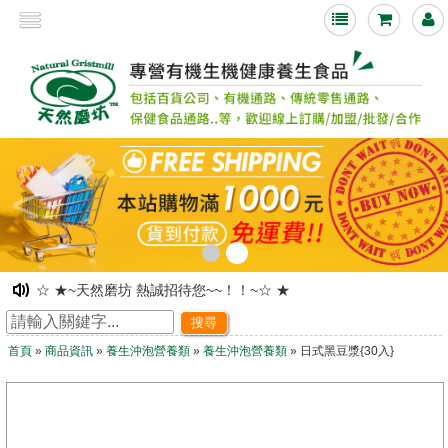
<
☆ ★~天然磨坊 熱誠招待您~~！！~☆ ★
☆ ★~網路旗艦店落成~ 歡迎舊雨新知光臨指教~☆ ★
搜尋
☆ ★~歡迎光臨~天然磨坊 ~☆ ★
首頁
»
商品資訊
»
養生沖泡營養類
»
養生沖泡營養類
» 日式黑豆漿{30入}
凡購物皆可享有紅利積點!!下次購物時可折抵現金!
☆ ★~歡迎光臨本站~☆ ★
☆ ★~天然磨坊 百合杏仁茶促銷中~☆ ★