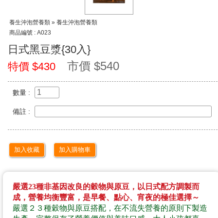
養生沖泡營養類 » 養生沖泡營養類
商品編號 : A023
日式黑豆漿{30入}
市價 $540
特價 $430
數量 :
備註 :
加入收藏
加入購物車
嚴選
23
種非基因改良的穀物與原豆，以日式配方調製而
成，營養均衡豐富，是早餐、點心、宵夜的極佳選擇～
嚴選２３種穀物與原豆搭配，在不流失營養的原則下製造