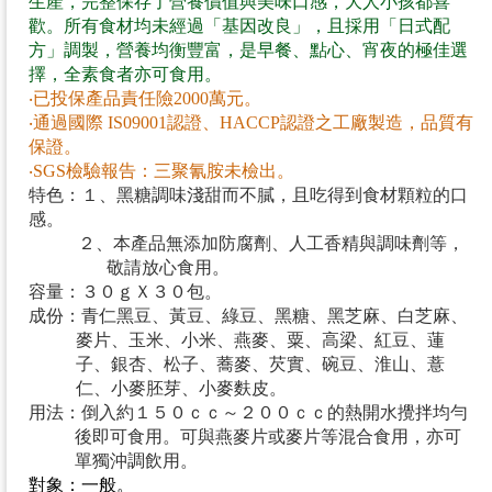
生產，完整保存了營養價值與美味口感，大人小孩都喜
歡。所有食材均未經過「基因改良」，且採用「日式配
方」調製，營養均衡豐富，是早餐、點心、宵夜的極佳選
擇，全素食者亦可食用。
‧已投保產品責任險
2000
萬元。
‧通過國際
IS09001
認證、
HACCP
認證之工廠製造，品質有
保證。
‧
SGS
檢驗報告：三聚氰胺未檢出。
特色：１、黑糖調味淺甜而不膩，且吃得到食材顆粒的口
感。
２、本產品無添加防腐劑、人工香精與調味劑等，
敬請放心食用。
容量：３０ｇＸ３０包。
成份：青仁黑豆、黃豆、綠豆、黑糖、黑芝麻、白芝麻、
麥片、玉米、小米、燕麥、粟、高梁、紅豆、蓮
子、銀杏、松子、蕎麥、芡實、碗豆、淮山、薏
仁、小麥胚芽、小麥麩皮。
用法：倒入約１５０ｃｃ～２００ｃｃ的熱開水攪拌均勻
後即可食用。可與燕麥片或麥片等混合食用，亦可
單獨沖調飲用。
對象：一般。