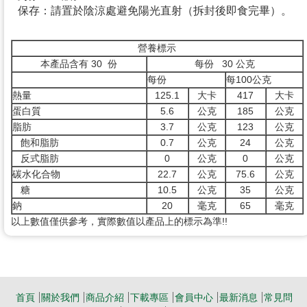
保存：請置於陰涼處避免陽光直射（拆封後即食完畢）。
營養標示
本產品含有 30 份
每份 30 公克
每份
每100公克
熱量
125.1
大卡
417
大卡
蛋白質
5.6
公克
185
公克
脂肪
3.7
公克
123
公克
飽和脂肪
0.7
公克
24
公克
反式脂肪
0
公克
0
公克
碳水化合物
22.7
公克
75.6
公克
糖
10.5
公克
35
公克
鈉
20
毫克
65
毫克
以上數值僅供參考，實際數值以產品上的標示為準!!
首頁
關於我們
商品介紹
下載專區
會員中心
最新消息
常見問