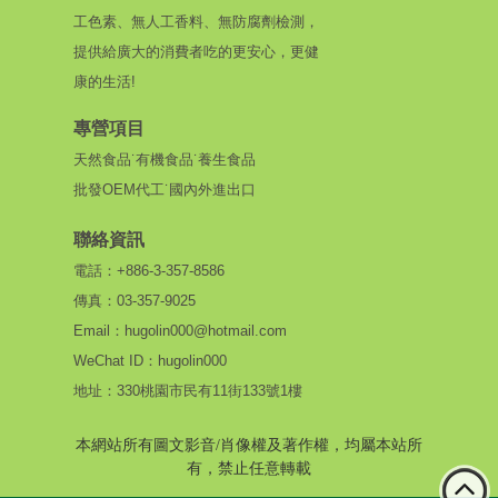
工色素、無人工香料、無防腐劑檢測，
提供給廣大的消費者吃的更安心，更健
康的生活!
專營項目
天然食品˙有機食品˙養生食品
批發OEM代工˙國內外進出口
聯絡資訊
電話：+886-3-357-8586
傳真：03-357-9025
Email：hugolin000@hotmail.com
WeChat ID：hugolin000
地址：330桃園市民有11街133號1樓
本網站所有圖文影音/肖像權及著作權，均屬本站所
有，禁止任意轉載