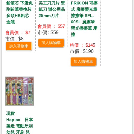
鉛筆芯 下蛋免
FRIXION 可擦
美工刀刀片 壁
削鉛筆替換芯
式 魔擦螢光筆
紙刀 辦公用品
多頭HB鉛芯
擦擦筆 SFL-
25mm刀片
盒裝
60SL 魔擦筆
會員價 ： $57
螢光擦擦筆 摩
市價 : $59
會員價 ： $7
擦
市價 : $8
加入購物車
特價 ： $145
加入購物車
市價 : $190
加入購物車
現貨
Hapica 日本
製造 電動牙刷
幼兒 牙刷 兒