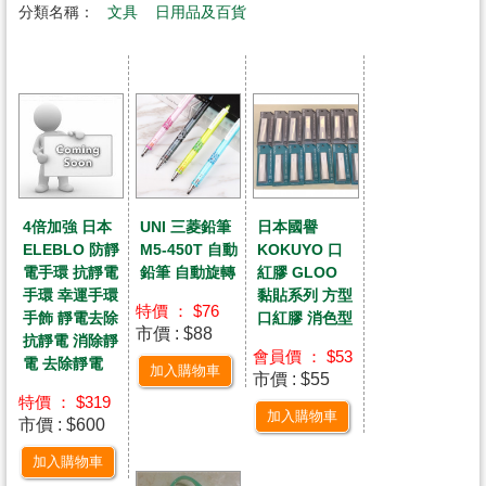
分類名稱：
文具
日用品及百貨
UNI 三菱鉛筆
4倍加強 日本
日本國譽
M5-450T 自動
ELEBLO 防靜
KOKUYO 口
鉛筆 自動旋轉
電手環 抗靜電
紅膠 GLOO
手環 幸運手環
黏貼系列 方型
特價 ： $76
手飾 靜電去除
口紅膠 消色型
市價 : $88
抗靜電 消除靜
會員價 ： $53
電 去除靜電
加入購物車
市價 : $55
特價 ： $319
加入購物車
市價 : $600
加入購物車