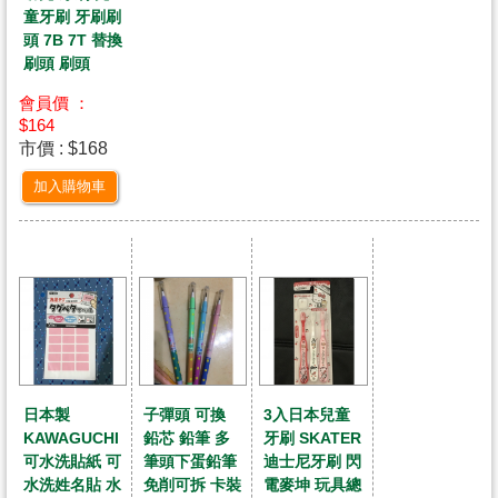
童牙刷 牙刷刷
頭 7B 7T 替換
刷頭 刷頭
會員價 ：
$164
市價 : $168
加入購物車
日本製
子彈頭 可換
3入日本兒童
KAWAGUCHI
鉛芯 鉛筆 多
牙刷 SKATER
可水洗貼紙 可
筆頭下蛋鉛筆
迪士尼牙刷 閃
水洗姓名貼 水
免削可拆 卡裝
電麥坤 玩具總