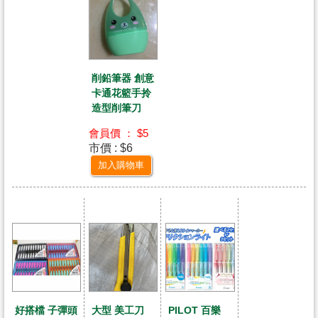
削鉛筆器 創意
卡通花籃手拎
造型削筆刀
會員價 ： $5
市價 : $6
加入購物車
好搭檔 子彈頭
PILOT 百樂
大型 美工刀