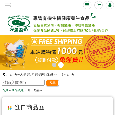
<
☆ ★~天然磨坊 熱誠招待您~~！！~☆ ★
☆ ★~網路旗艦店落成~ 歡迎舊雨新知光臨指教~☆ ★
搜尋
☆ ★~歡迎光臨~天然磨坊 ~☆ ★
首頁
»
商品資訊
» 進口商品區
凡購物皆可享有紅利積點!!下次購物時可折抵現金!
☆ ★~歡迎光臨本站~☆ ★
☆ ★~天然磨坊 百合杏仁茶促銷中~☆ ★
進口商品區