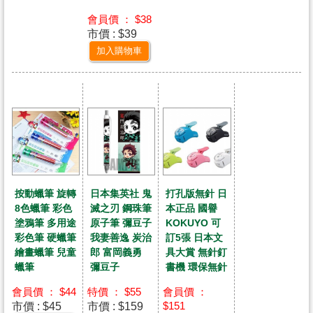
會員價 ： $38
市價 : $39
加入購物車
按動蠟筆 旋轉
日本集英社 鬼
打孔版無針 日
8色蠟筆 彩色
滅之刃 鋼珠筆
本正品 國譽
塗鴉筆 多用途
原子筆 彌豆子
KOKUYO 可
彩色筆 硬蠟筆
我妻善逸 炭治
訂5張 日本文
繪畫蠟筆 兒童
郎 富岡義勇
具大賞 無針釘
蠟筆
彌豆子
書機 環保無針
會員價 ： $44
特價 ： $55
會員價 ：
市價 : $45
市價 : $159
$151