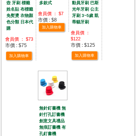
壺 牙刷 標籤
多款式
動員牙刷 巴斯
姓名貼 布標籤
光年牙刷 公主
會員價 ： $7
免熨燙 衣物顏
牙刷 3~5歲 凱
市價 : $8
色分類 日本代
蒂貓牙刷
加入購物車
購
會員價 ：
$122
會員價 ： $73
市價 : $125
市價 : $75
加入購物車
加入購物車
無針釘書機 無
針打孔訂書機
創意文具禮品
無痕訂書機 有
孔釘書機