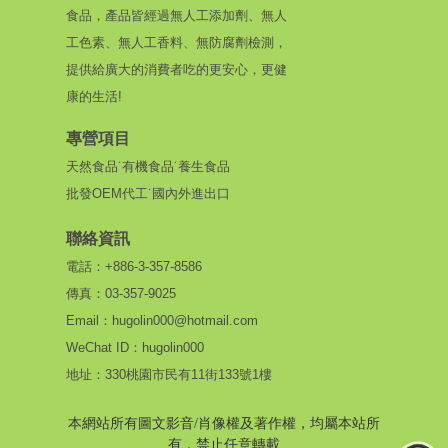
食品，產品皆經過無人工添加劑、無人
工色素、無人工香料、無防腐劑檢測，
提供給廣大的消費者吃的更安心，更健
康的生活!
專營項目
天然食品˙有機食品˙養生食品
批發OEM代工˙國內外進出口
聯絡資訊
電話：+886-3-357-8586
傳真：03-357-9025
Email：hugolin000@hotmail.com
WeChat ID：hugolin000
地址：330桃園市民有11街133號1樓
本網站所有圖文影音/肖像權及著作權，均屬本站所
有，禁止任意轉載