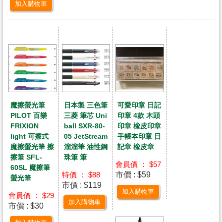
加入購物車
魔擦螢光筆
日本製 三色筆
可愛印章 日記
PILOT 百樂
三菱 筆芯 Uni
印章 4款 木頭
FRIXION
ball SXR-80-
印章 橡皮印章
light 可擦式
05 JetStream
手帳本印章 日
魔擦螢光筆 擦
溜溜筆 油性鋼
記章 橡皮章
擦筆 SFL-
珠筆 筆
會員價 ： $57
60SL 魔擦筆
市價 : $59
特價 ： $88
螢光筆
市價 : $119
加入購物車
會員價 ： $29
加入購物車
市價 : $30