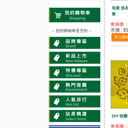
皂章 洗
章
會員價 ：
市價 : $
-- 您的購物車是空的 --
加入購
DIY 快
會員價 ：