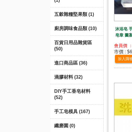
(1)
五穀雜糧堅果類 (1)
廚房調味食品類 (10)
沐浴皂 
皂章 圖
百貨日用品雜貨區
會員價 ：
(50)
市價 : $
加入購
進口商品區 (36)
滴膠材料 (32)
DIY手工香皂材料
(52)
手工皂模具 (167)
纖磨園 (0)