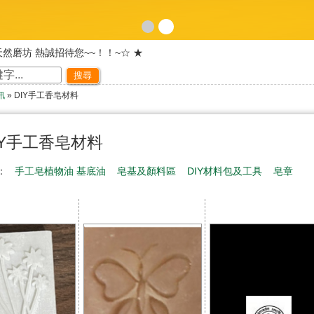
天然磨坊 熱誠招待您~~！！~☆ ★
網路旗艦店落成~ 歡迎舊雨新知光臨指教~☆ ★
搜尋
歡迎光臨~天然磨坊 ~☆ ★
訊
» DIY手工香皂材料
皆可享有紅利積點!!下次購物時可折抵現金!
歡迎光臨本站~☆ ★
天然磨坊 百合杏仁茶促銷中~☆ ★
IY手工香皂材料
稱：
手工皂植物油 基底油
皂基及顏料區
DIY材料包及工具
皂章