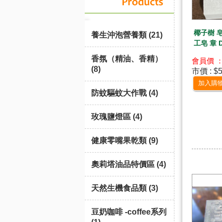
椰子樹 
養生沖泡營養類 (21)
工皂 章 
香氛（精油、香精）
會員價 ：
(8)
市價 : $
加入購
防蚊驅蚊大作戰 (4)
玫瑰鹽燈區 (4)
健康零嘴果乾類 (9)
奧莉塔油品特價區 (4)
天然生機食品類 (3)
豆奶咖啡 -coffee系列