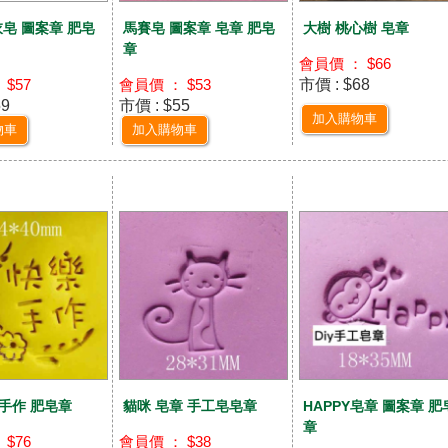
衣皂 圖案章 肥皂
馬賽皂 圖案章 皂章 肥皂
大樹 桃心樹 皂章
章
會員價 ： $66
市價 : $68
 $57
會員價 ： $53
59
市價 : $55
加入購物車
物車
加入購物車
樂手作 肥皂章
貓咪 皂章 手工皂皂章
HAPPY皂章 圖案章 肥
章
 $76
會員價 ： $38