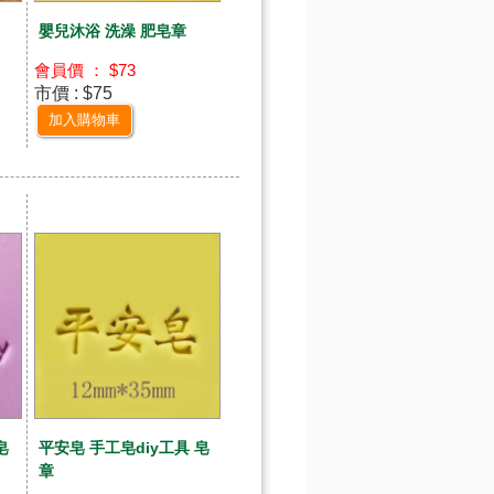
嬰兒沐浴 洗澡 肥皂章
會員價 ： $73
市價 : $75
加入購物車
皂
平安皂 手工皂diy工具 皂
章