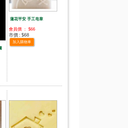
蓮花平安 手工皂章
會員價 ： $66
市價 : $68
加入購物車
圖