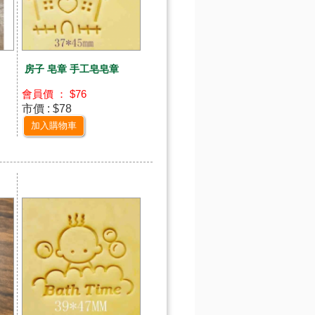
房子 皂章 手工皂皂章
會員價 ： $76
市價 : $78
加入購物車