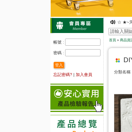
☆ ★~
☆ ★~
☆ ★~
首頁
»
商品資
凡購物
帳號 :
☆ ★~
密碼 :
☆ ★~
D
登入
分類名
忘記密碼?
|
加入會員