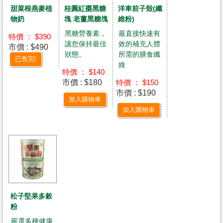
甜菜根燕麥植
洋車前子殼(纖
桂圓紅棗黑糖
物奶
維粉)
塊 老薑黑糖塊
最直接快速有
黑糖營養素，
特價 ： $390
效的補充人體
讓您保持最佳
市價 : $490
所需的膳食纖
狀態。
已售完!
維
特價 ： $140
市價 : $180
特價 ： $150
市價 : $190
加入購物車
加入購物車
松子堅果多穀
粉
嚴選多種健康