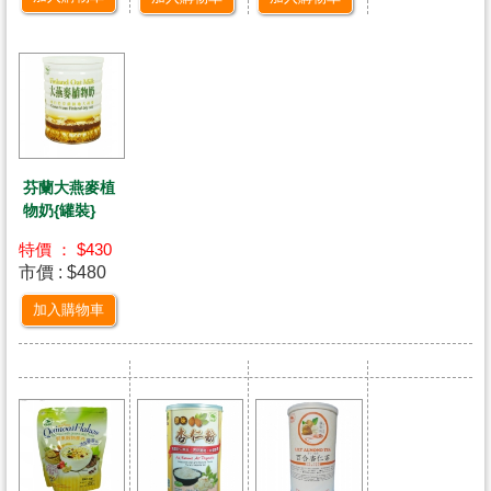
芬蘭大燕麥植
物奶{罐裝}
特價 ： $430
市價 : $480
加入購物車