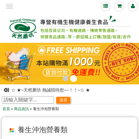
<
☆ ★~天然磨坊 熱誠招待您~~！！~☆ ★
☆ ★~網路旗艦店落成~ 歡迎舊雨新知光臨指教~☆ ★
搜尋
☆ ★~歡迎光臨~天然磨坊 ~☆ ★
首頁
»
商品資訊
» 養生沖泡營養類
凡購物皆可享有紅利積點!!下次購物時可折抵現金!
☆ ★~歡迎光臨本站~☆ ★
☆ ★~天然磨坊 百合杏仁茶促銷中~☆ ★
養生沖泡營養類