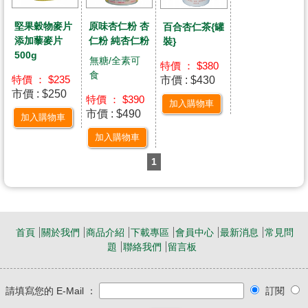
堅果穀物麥片
原味杏仁粉 杏
百合杏仁茶{罐
添加藜麥片
仁粉 純杏仁粉
裝}
500g
無糖/全素可
特價 ： $380
食
市價 : $430
特價 ： $235
市價 : $250
特價 ： $390
加入購物車
市價 : $490
加入購物車
加入購物車
1
首頁
關於我們
商品介紹
下載專區
會員中心
最新消息
常見問
題
聯絡我們
留言板
請填寫您的 E-Mail ：
訂閱