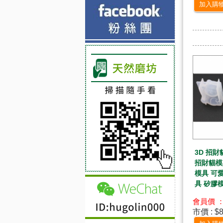
加入購
3D 招財
招財貓模
模具 可
具 矽膠
會員價 ：
市價 : $