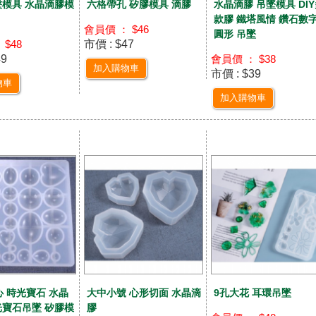
墬模具 水晶滴膠模
六格帶孔 矽膠模具 滴膠
水晶滴膠 吊墜模具 DI
款膠 鐵塔風情 鑽石數
會員價 ： $46
圓形 吊墜
市價 : $47
 $48
49
會員價 ： $38
加入購物車
市價 : $39
物車
加入購物車
心 時光寶石 水晶
大中小號 心形切面 水晶滴
9孔大花 耳環吊墜
光寶石吊墜 矽膠模
膠