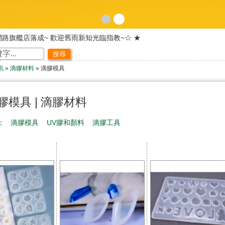
網路旗艦店落成~ 歡迎舊雨新知光臨指教~☆ ★
歡迎光臨~天然磨坊 ~☆ ★
搜尋
皆可享有紅利積點!!下次購物時可折抵現金!
訊
»
滴膠材料
» 滴膠模具
歡迎光臨本站~☆ ★
天然磨坊 百合杏仁茶促銷中~☆ ★
天然磨坊 熱誠招待您~~！！~☆ ★
膠模具 | 滴膠材料
稱：
滴膠模具
UV膠和顏料
滴膠工具