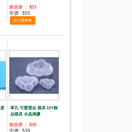
會員價 ： $53
市價 : $55
加入購物車
 星
單孔 可愛雲朵 模具 DIY飾
品模具 水晶滴膠
會員價 ： $38
市價 : $39