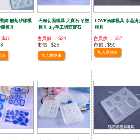
裝飾 雛菊矽膠模
石頭切面模具 大寶石 吊墜
LOVE滴膠模具 水晶滴
矽膠模具
模具 diy手工切面寶石
模具
 $37
會員價 ： $24
會員價 ： $57
38
市價 : $25
市價 : $59
加入購物車
物車
加入購物車