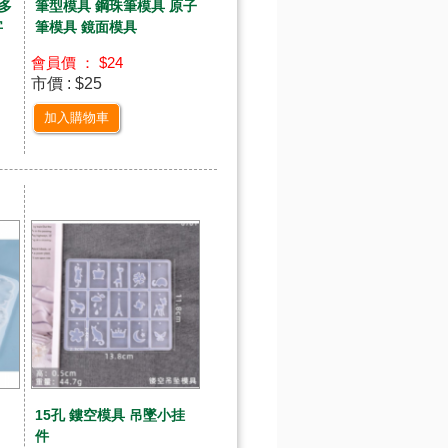
Y多
筆型模具 鋼珠筆模具 原子
字
筆模具 鏡面模具
會員價 ： $24
市價 : $25
加入購物車
15孔 鏤空模具 吊墜小挂
件