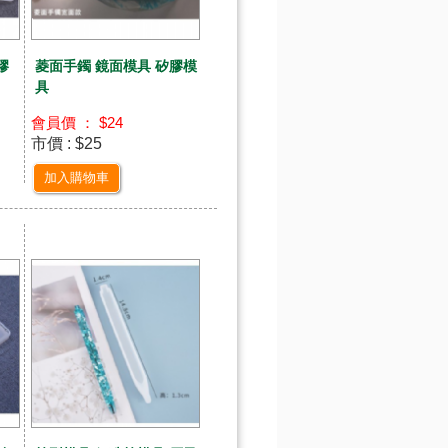
膠
菱面手鐲 鏡面模具 矽膠模
具
會員價 ： $24
市價 : $25
加入購物車