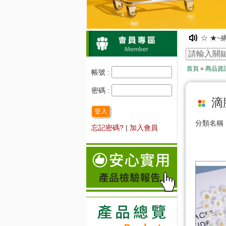
☆ ★~
☆ ★~
凡購物
首頁
»
商品資
☆ ★~
帳號 :
☆ ★~
密碼 :
☆ ★~
滴
登入
分類名
忘記密碼?
|
加入會員