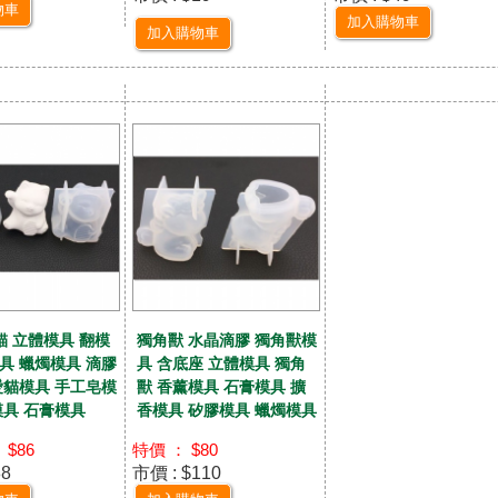
物車
加入購物車
加入購物車
貓 立體模具 翻模
獨角獸 水晶滴膠 獨角獸模
具 蠟燭模具 滴膠
具 含底座 立體模具 獨角
愛貓模具 手工皂模
獸 香薰模具 石膏模具 擴
模具 石膏模具
香模具 矽膠模具 蠟燭模具
 $86
特價 ： $80
88
市價 : $110