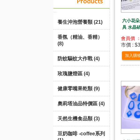
六小花朵
養生沖泡營養類 (21)
具 水晶
香氛（精油、香精）
會員價 ：
(8)
市價 : $
加入購
防蚊驅蚊大作戰 (4)
玫瑰鹽燈區 (4)
健康零嘴果乾類 (9)
奧莉塔油品特價區 (4)
天然生機食品類 (3)
豆奶咖啡 -coffee系列