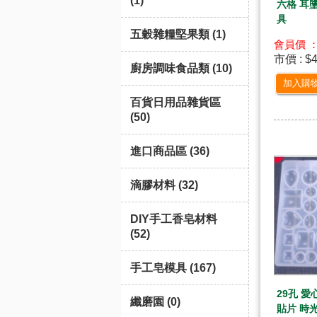
(1)
六格 耳
具
五穀雜糧堅果類 (1)
會員價 ：
市價 : $
廚房調味食品類 (10)
加入購
百貨日用品雜貨區
(50)
進口商品區 (36)
滴膠材料 (32)
DIY手工香皂材料
(52)
手工皂模具 (167)
29孔 愛
纖磨園 (0)
貼片 時