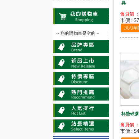
具
會員價 ：
市價 : $
加入購
-- 您的購物車是空的 --
杯墊矽膠
會員價 ：
市價 : $