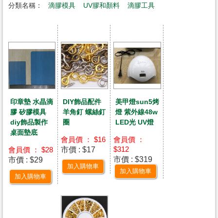
分類名稱：
滴膠模具
UV膠和顏料
滴膠工具
印章墊 水晶滴
DIY飾品配件
美甲燈sun5烤
膠 矽膠模具
羊角釘 螺絲釘
燈 紫外線48w
diy飾品製作
圈
LED光 UV燈
桌面墊底
會員價 ： $16
會員價 ：
市價 : $17
$312
會員價 ： $28
市價 : $319
市價 : $29
加入購物車
加入購物車
加入購物車