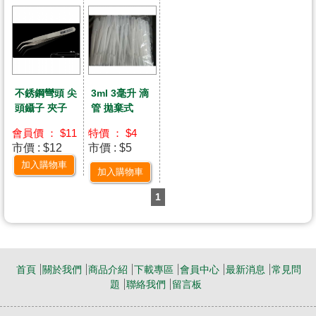
不銹鋼彎頭 尖
3ml 3毫升 滴
頭鑷子 夾子
管 拋棄式
會員價 ： $11
特價 ： $4
市價 : $12
市價 : $5
加入購物車
加入購物車
1
首頁
關於我們
商品介紹
下載專區
會員中心
最新消息
常見問
題
聯絡我們
留言板