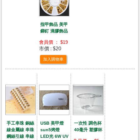
指甲飾品 美甲
鉚釘 滴膠飾品
會員價 ： $19
市價 : $20
加入購物車
手工串珠 銅絲
USB 美甲燈
一次性 調色杯
線金屬線 串珠
sun5烤燈
40毫升 塑膠杯
鋼絲引線 串線
LED光 6W UV