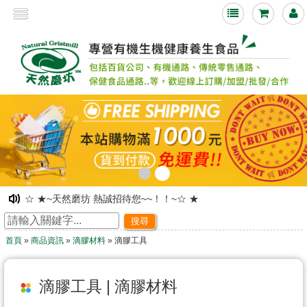
<
☆ ★~天然磨坊 熱誠招待您~~！！~☆ ★
☆ ★~網路旗艦店落成~ 歡迎舊雨新知光臨指教~☆ ★
搜尋
☆ ★~歡迎光臨~天然磨坊 ~☆ ★
首頁
»
商品資訊
»
滴膠材料
» 滴膠工具
凡購物皆可享有紅利積點!!下次購物時可折抵現金!
☆ ★~歡迎光臨本站~☆ ★
☆ ★~天然磨坊 百合杏仁茶促銷中~☆ ★
滴膠工具 | 滴膠材料