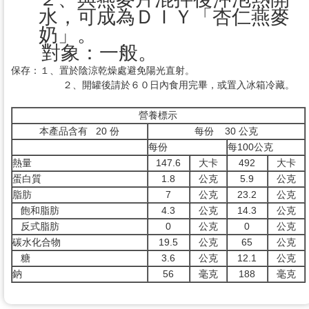
水，可成為ＤＩＹ「杏仁燕麥
奶」。
對象：一般。
保存：１、置於陰涼乾燥處避免陽光直射。
２、開罐後請於６０日內食用完畢，或置入冰箱冷藏。
營養標示
本產品含有 20 份
每份 30 公克
每份
每100公克
熱量
147.6
大卡
492
大卡
蛋白質
1.8
公克
5.9
公克
脂肪
7
公克
23.2
公克
飽和脂肪
4.3
公克
14.3
公克
反式脂肪
0
公克
0
公克
碳水化合物
19.5
公克
65
公克
糖
3.6
公克
12.1
公克
鈉
56
毫克
188
毫克