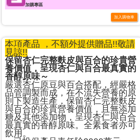
加購專區
加入購物車
本項產品 ，不額外提供贈品!!敬請
見諒!!
保留杏仁完整麩皮與百合的珍貴營
養價值，呈現杏仁與百合最真實的
香醇原味～
嚴選杏仁原豆與百合搭配，經嚴格
品管調製而成，在不流失營養的原
則下製造生產，保留杏仁完整麩皮
與百合的珍貴營養價值，且無添加
糖及其他添加物，呈現杏仁與百合
最真實的香醇原味。全素食者亦可
飲用。