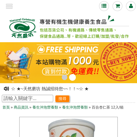
<
☆ ★~天然磨坊 熱誠招待您~~！！~☆ ★
☆ ★~網路旗艦店落成~ 歡迎舊雨新知光臨指教~☆ ★
搜尋
☆ ★~歡迎光臨~天然磨坊 ~☆ ★
首頁
»
商品資訊
»
養生沖泡營養類
»
養生沖泡營養類
» 百合杏仁茶 12入/箱
凡購物皆可享有紅利積點!!下次購物時可折抵現金!
☆ ★~歡迎光臨本站~☆ ★
☆ ★~天然磨坊 百合杏仁茶促銷中~☆ ★