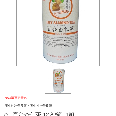
整箱購買更優惠
養生沖泡營養類 » 養生沖泡營養類
百合杏仁茶 12入/箱--1箱