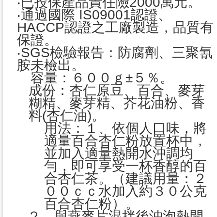
‧已投保產品責任險2000萬元。
‧通過國際 IS09001認證、
HACCP認證之工廠製造，品質有
保證。
‧SGS檢驗報告：防腐劑、三聚氰
胺未檢出。
容量：６００ｇ±５％。
成份：杏仁原豆、百合、麥芽
糊精、麥芽精、芥花油粉、香
料(杏仁油)。
用法：１、依個人口味，將
適量百合杏仁粉放置杯中，
並加入適量熱開水沖調均
勻，即可享受一杯香醇的百
合杏仁茶。（建議用量：２
００ｃｃ水加入約３０公克
百合杏仁粉）。
２、與燕麥片混拌後沖泡熱開